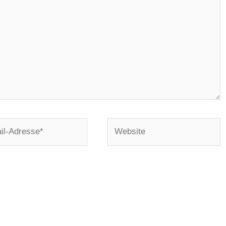
Website
e*