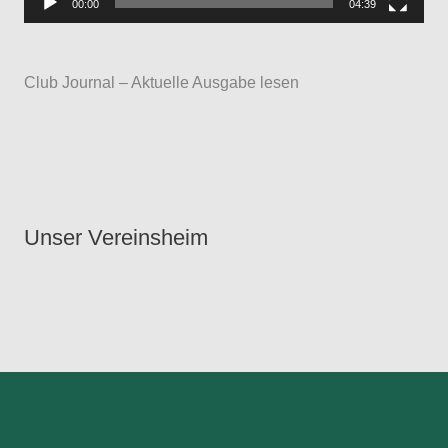
00:00
04:39
l
a
Club Journal – Aktuelle Ausgabe lesen
y
e
r
Unser Vereinsheim