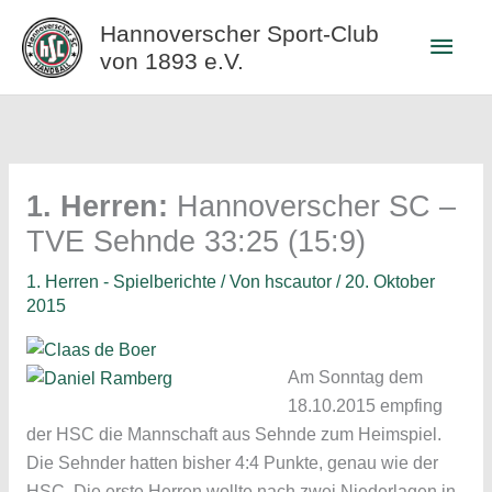
Zum
Hannoverscher Sport-Club
Haup
Inhalt
von 1893 e.V.
springen
1. Herren:
Hannoverscher SC –
TVE Sehnde 33:25 (15:9)
1. Herren - Spielberichte
/ Von
hscautor
/
20. Oktober
2015
Am Sonntag dem
18.10.2015 empfing
der HSC die Mannschaft aus Sehnde zum Heimspiel.
Die Sehnder hatten bisher 4:4 Punkte, genau wie der
HSC. Die erste Herren wollte nach zwei Niederlagen in