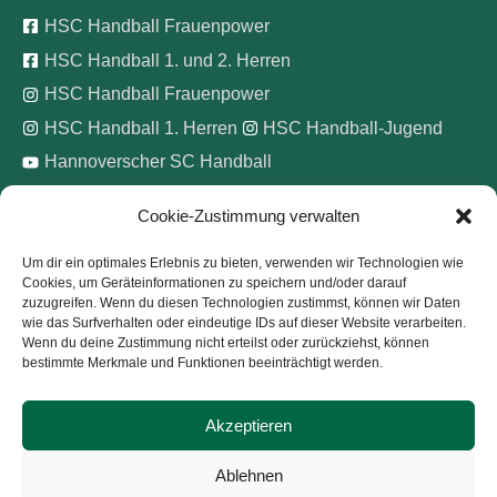
HSC Handball Frauenpower
HSC Handball 1. und 2. Herren
HSC Handball Frauenpower
HSC Handball 1. Herren
HSC Handball-Jugend
Hannoverscher SC Handball
Cookie-Zustimmung verwalten
Wir unterstützen
Um dir ein optimales Erlebnis zu bieten, verwenden wir Technologien wie
Cookies, um Geräteinformationen zu speichern und/oder darauf
Pinke Zitronen e.V.
zuzugreifen. Wenn du diesen Technologien zustimmst, können wir Daten
wie das Surfverhalten oder eindeutige IDs auf dieser Website verarbeiten.
Wenn du deine Zustimmung nicht erteilst oder zurückziehst, können
bestimmte Merkmale und Funktionen beeinträchtigt werden.
Akzeptieren
Copyright © 2026
Hannoverscher Sport-Club von 1893
Ablehnen
e.V.