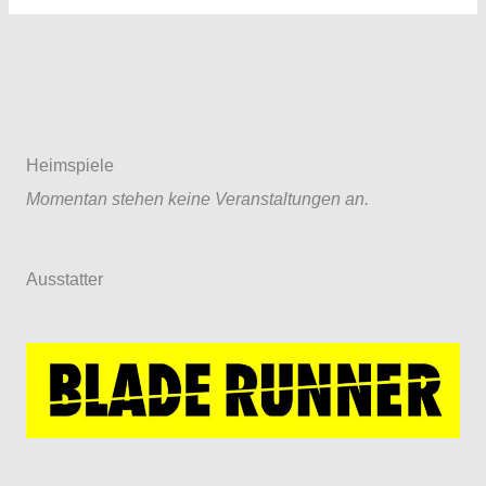
Jugend
–
Spielbericht:
TSV
Anderten
II
Heimspiele
–
Momentan stehen keine Veranstaltungen an.
Hannoverscher
SC
II
Ausstatter
28:23