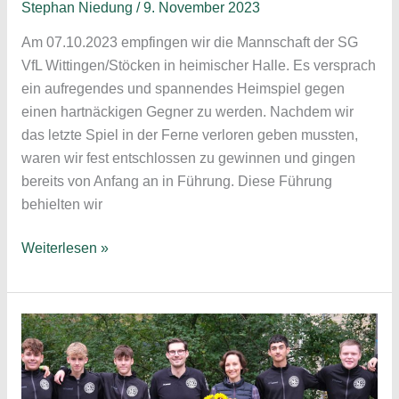
Stephan Niedung
/
9. November 2023
Am 07.10.2023 empfingen wir die Mannschaft der SG
VfL Wittingen/Stöcken in heimischer Halle. Es versprach
ein aufregendes und spannendes Heimspiel gegen
einen hartnäckigen Gegner zu werden. Nachdem wir
das letzte Spiel in der Ferne verloren geben mussten,
waren wir fest entschlossen zu gewinnen und gingen
bereits von Anfang an in Führung. Diese Führung
behielten wir
Männliche
Weiterlesen »
B-
Jugend
–
Spielbericht:
Hannoverscher
SC