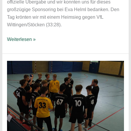
offizielle Übergabe und wir konnten uns für dieses
großzügige Sponsoring bei Eva Helml bedanken. Den
Tag krönten wir mit einem Heimsieg gegen VfL
Wittingen/Stöcken (33:28).
Männliche
Weiterlesen »
B-
Jugend
II
–
Neue
Trainingsanzüge
für
die
Landesliga-
Saison
2023/2024