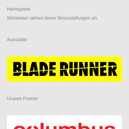
(9:4)
Heimspiele
Momentan stehen keine Veranstaltungen an.
Ausstatter
Unsere Partner