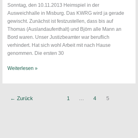
:
Sonntag, den 10.11.2013 Heimspiel in der
20
Ausweichhalle in Misburg. Das KWRG wird ja gerade
(9
gewischt. Zunächst ist festzustellen, dass bis auf
:
Thomas (Auslandaufenthalt) und Björn alle Mann an
7)
Bord waren. Unser Justizbeamter war beruflich
verhindert. Hat sich wohl Arbeit mit nach Hause
genommen. Die ersten 30
Alte
Weiterlesen »
Herren
–
Hannoverscher
←
Zurück
1
…
4
5
SC
–
HSG
Langenhagen
17:16