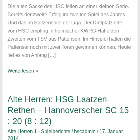
Die alten Säcke des HSC feilen an einer kleinen Serie.
Bereits der zweite Erfolg im zweiten Spiel des Jahres.
Und das im Spitzenspiel der Liga. Der Drittplatzierte
vom HSC empfing in heimischer KWRG-Halle den
Zweiten vom TSV aus Pattensen. Im Hinspiel hatten die
Pattenser noch mit zwei Toren gewinnen können. Heute
lief es von Anfang […]
Alte
Weiterlesen »
Herren
–
Hannoverscher
Alte Herren: HSG Laatzen-
SC
Rethen – Hannoverscher SC 15
–
: 20 (8 : 12)
TSV
Pattensen
Alte Herren 1 - Spielberichte
/
hscadmin
/
17. Januar
30
2014