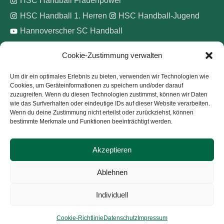
HSC Handball Frauenpower
HSC Handball 1. Herren
HSC Handball-Jugend
Hannoverscher SC Handball
Cookie-Zustimmung verwalten
Wir unterstützen
Um dir ein optimales Erlebnis zu bieten, verwenden wir Technologien wie
Cookies, um Geräteinformationen zu speichern und/oder darauf
Pinke Zitronen e.V.
zuzugreifen. Wenn du diesen Technologien zustimmst, können wir Daten
wie das Surfverhalten oder eindeutige IDs auf dieser Website verarbeiten.
Wenn du deine Zustimmung nicht erteilst oder zurückziehst, können
bestimmte Merkmale und Funktionen beeinträchtigt werden.
Akzeptieren
Copyright © 2026
Hannoverscher Sport-Club von 1893
Ablehnen
e.V.
Individuell
Kontakt
Impressum
Datenschutz
Cookie-Richtlinie (EU)
Cookie-Richtlinie
Datenschutz
Impressum