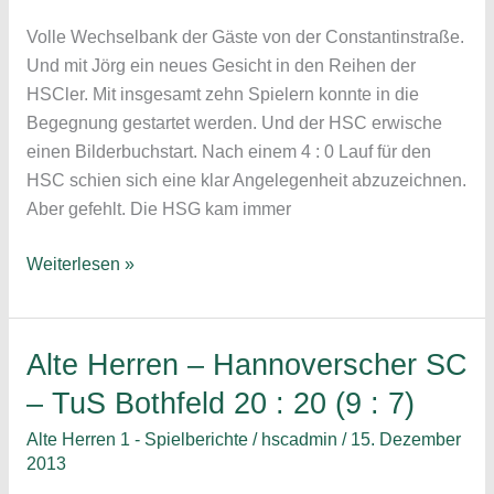
:
Volle Wechselbank der Gäste von der Constantinstraße.
18
Und mit Jörg ein neues Gesicht in den Reihen der
(15
HSCler. Mit insgesamt zehn Spielern konnte in die
:
Begegnung gestartet werden. Und der HSC erwische
9)
einen Bilderbuchstart. Nach einem 4 : 0 Lauf für den
HSC schien sich eine klar Angelegenheit abzuzeichnen.
Aber gefehlt. Die HSG kam immer
Alte
Weiterlesen »
Herren:
HSG
Laatzen-
Alte Herren – Hannoverscher SC
Rethen
– TuS Bothfeld 20 : 20 (9 : 7)
–
Hannoverscher
Alte Herren 1 - Spielberichte
/
hscadmin
/
15. Dezember
SC
2013
15