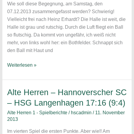
Wie soll diese Begegnung, am Samstag, den
:
07.12.2013 zusammengefasst werden? Schwierig!
20
Vielleicht frei nach Heinz Erhardt? Die Halle ist weit, die
(8
Halle ist grau und rutschig. Durch die Luft fliegt ein Ball
:
so flutschig. Da kommt von ungefähr, ich weiß nicht
12)
mehr, von links wohl her: ein Bothfelder. Schnappt sich
den Ball mit Haut und
Alte
Weiterlesen »
Herren
–
Hannoverscher
Alte Herren – Hannoverscher SC
SC
– HSG Langenhagen 17:16 (9:4)
–
TuS
Alte Herren 1 - Spielberichte
/
hscadmin
/
11. November
Bothfeld
2013
20
Im vierten Spiel die ersten Punkte. Aber wie!! Am