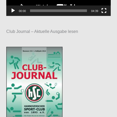
-
P
00:00
04:39
l
a
Club Journal – Aktuelle Ausgabe lesen
y
e
r