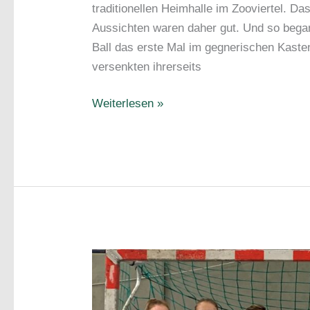
traditionellen Heimhalle im Zooviertel. Da
Aussichten waren daher gut. Und so bega
Ball das erste Mal im gegnerischen Kaste
versenkten ihrerseits
Souveräner
Weiterlesen »
Saisonstart
für
die
weibliche
A-
Jugend!