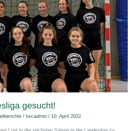
esliga gesucht!
elberichte
/
hscadmin
/
10. April 2022
hast Lust in der nächsten Saison in der Landesliga zu