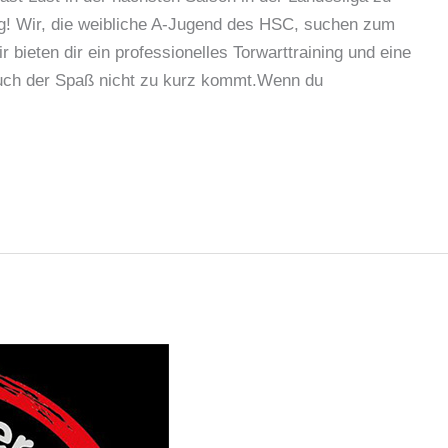
tig! Wir, die weibliche A-Jugend des HSC, suchen zum
 bieten dir ein professionelles Torwarttraining und eine
 auch der Spaß nicht zu kurz kommt.Wenn du